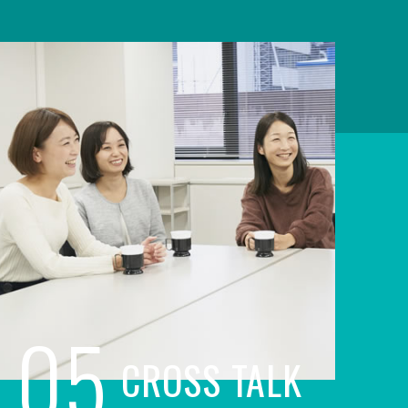
05
CROSS TALK