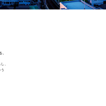
る。
出し、
いう