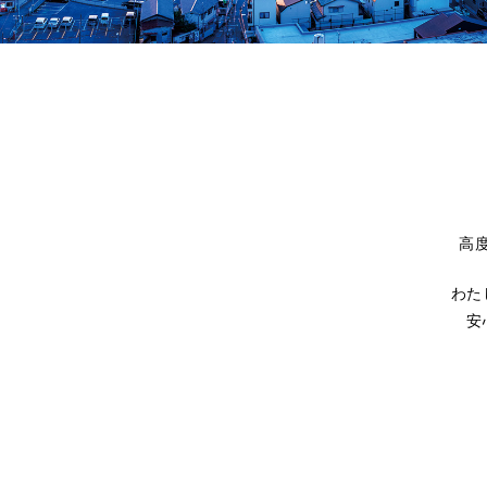
高
わた
安