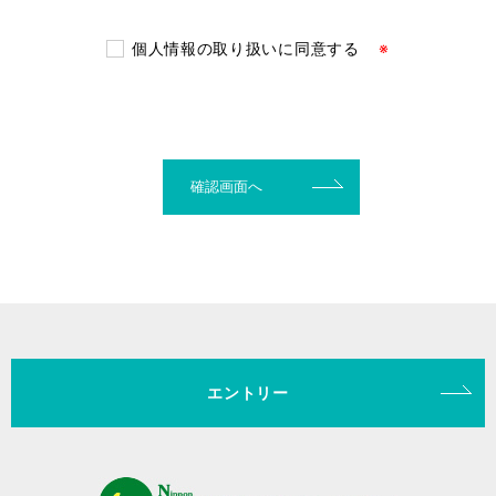
を利用いたします。個人情報の入力は任意ですが、同意い
ただけない場合、利用目的の一部あるいは全部が履行され
個人情報の取り扱いに同意する
※
ない場合があります。
■本件についての問合せ窓口
（株）日本ケアサプライ 人事部 〒105-0012 東京都港
区芝大門1-1-30 芝NBFタワー9階
TEL ： 03-5733-0563 (受付時間：平日 10:00～
12:00、13:00～17:00)
■その他の個人情報の取り扱いにつきましては、当社の「
個
人情報の取り扱いについて
」をご確認ください。
エントリー