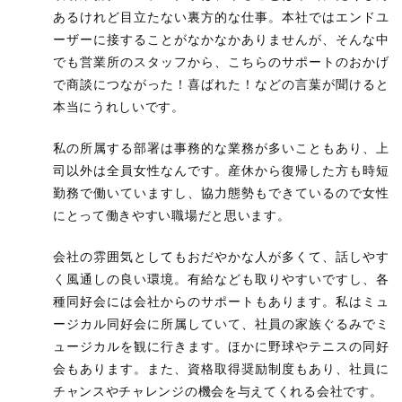
あるけれど目立たない裏方的な仕事。本社ではエンドユ
ーザーに接することがなかなかありませんが、そんな中
でも営業所のスタッフから、こちらのサポートのおかげ
で商談につながった！喜ばれた！などの言葉が聞けると
本当にうれしいです。
私の所属する部署は事務的な業務が多いこともあり、上
司以外は全員女性なんです。産休から復帰した方も時短
勤務で働いていますし、協力態勢もできているので女性
にとって働きやすい職場だと思います。
会社の雰囲気としてもおだやかな人が多くて、話しやす
く風通しの良い環境。有給なども取りやすいですし、各
種同好会には会社からのサポートもあります。私はミュ
ージカル同好会に所属していて、社員の家族ぐるみでミ
ュージカルを観に行きます。ほかに野球やテニスの同好
会もあります。また、資格取得奨励制度もあり、社員に
チャンスやチャレンジの機会を与えてくれる会社です。