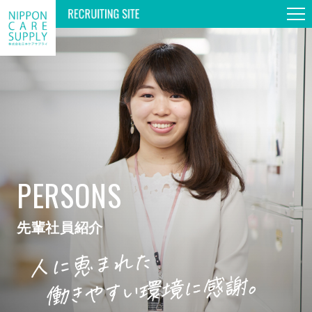
TOP
GUIDE TOUR
PERSONS
WORKS & PERSONS
SPECIAL
先輩社員紹介
INFORMATION