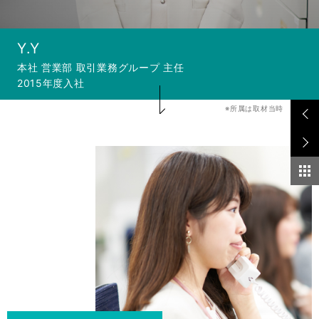
CONTACT
Y.Y
ENTRY
本社 営業部 取引業務グループ 主任
2015年度入社
※所属は取材当時