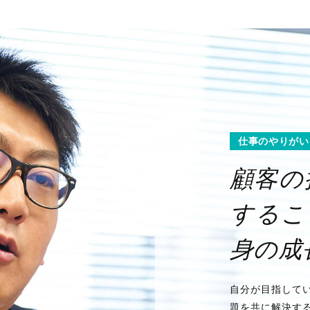
仕事のやりがい
顧客の
するこ
身の成
自分が目指して
題を共に解決す