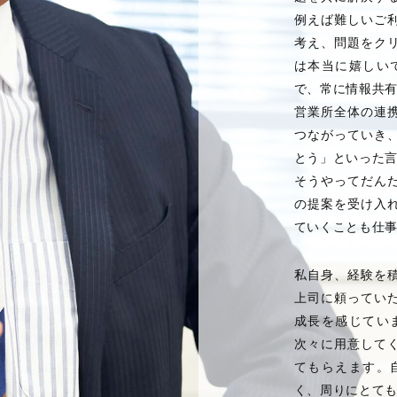
例えば難しいご
考え、問題をク
は本当に嬉しい
で、常に情報共
営業所全体の連
つながっていき
とう」といった
そうやってだん
の提案を受け入
ていくことも仕
私自身、経験を
上司に頼ってい
成長を感じてい
次々に用意して
てもらえます。
く、周りにとて