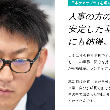
日本ケアサプライを選
人事の方
安定した
にも納得
大学は社会福祉学科です
も、この世界に関心を持
がら福祉系ボランティア
就活時は正直、まだ自分
企業・自分が成長できそ
その中で出会った1社が
イだったんです。