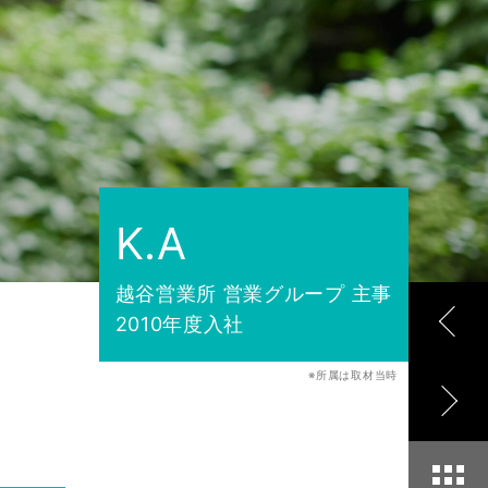
K.A
越谷営業所 営業グループ 主事
2010年度入社
※所属は取材当時