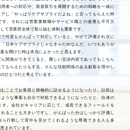
利用者への対応や、新規取引を展開するための戦略を一緒に
リアし「やっぱりケアサプライだよね」と言ってもらえた時
です。それには営業業務職やサービス職との連携も不可欠
有して営業所全体で取り組む体制も重要です。
携で何度もがんばって対応していると、やがて評価され次に
、「日本ケアサプライじゃなきゃだめなんだ、いつもありが
言葉を聞けた時は本当によかったと思えます。
だん関係ができてくると、難しい交渉内容であってもこちら
れてもらえたりもする。そんな信頼関係のある顧客を増やし
事のひとつだと考えています。
積むことでお客様と積極的に話せるようになったり、以前は
たような事案も自分で対処できるようになったりと、自身の
ます。会社がキャリアに応じて、成長できるフィールドを
くれることも大きいですし、がんばった分はしっかり評価し
自ら行動して背中を見せてくれるような尊敬できる人も多
も恵まれています。